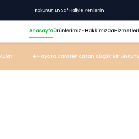
Kokunun En Saf Haliyle Yenilenin
Anasayfa
Ürünlerimiz
Hakkımızda
Hizmetler
Hayata Zarafet Katan Küçük Bir Dokunuş