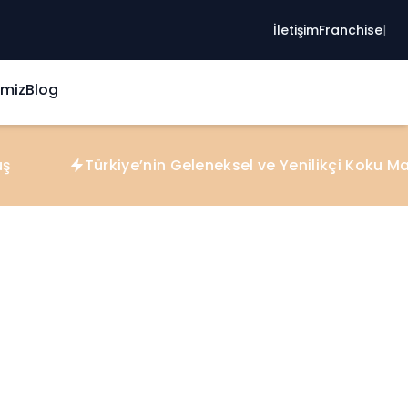
Yaşamın Ritmini Değiştiren Ferahlık
İletişim
Franchise
|
imiz
Blog
Türkiye’nin Geleneksel ve Yenilikçi Koku Markası