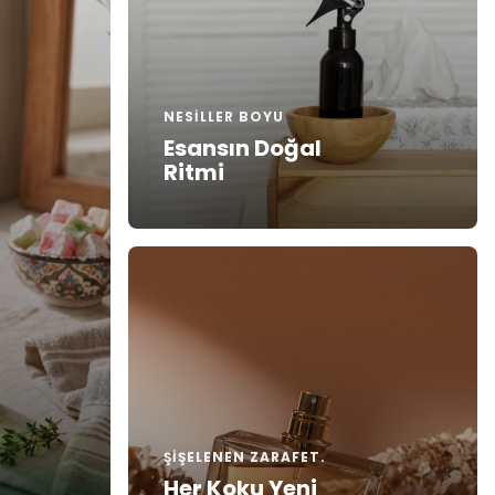
NESILLER BOYU
Esansın Doğal
Ritmi
ve karakter
ŞIŞELENEN ZARAFET.
Her Koku Yeni