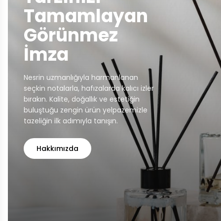
Tamamlayan
Görünmez
İmza
Nesrin uzmanlığıyla harmanlanan
seçkin notalarla, hafızalarda kalıcı izler
bırakın. Kalite, doğallık ve estetiğin
buluştuğu zengin ürün yelpazemizle
tazeliğin ilk adımıyla tanışın.
Hakkımızda