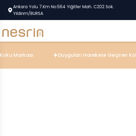
Ankara Yolu 7.Km No:564 Yiğitler Mah. C202 Sok.
Yıldırım/BURSA
rkası
Duyguları Harekete Geçiren Kokular