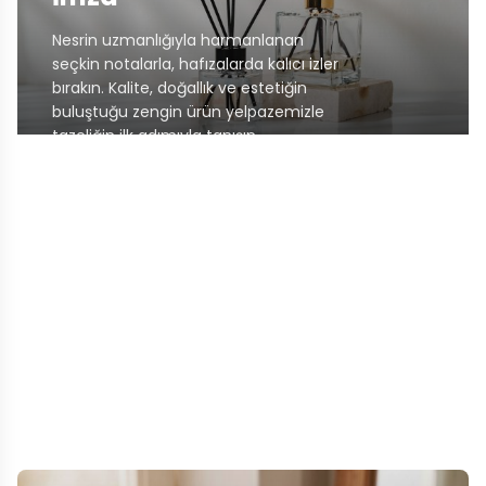
Nesrin uzmanlığıyla harmanlanan
seçkin notalarla, hafızalarda kalıcı izler
bırakın. Kalite, doğallık ve estetiğin
buluştuğu zengin ürün yelpazemizle
tazeliğin ilk adımıyla tanışın.
Hakkımızda