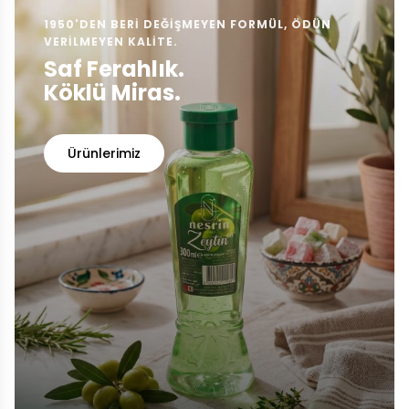
1950'DEN BERI DEĞIŞMEYEN FORMÜL, ÖDÜN
VERILMEYEN KALITE.
Saf Ferahlık.
Köklü Miras.
Ürünlerimiz