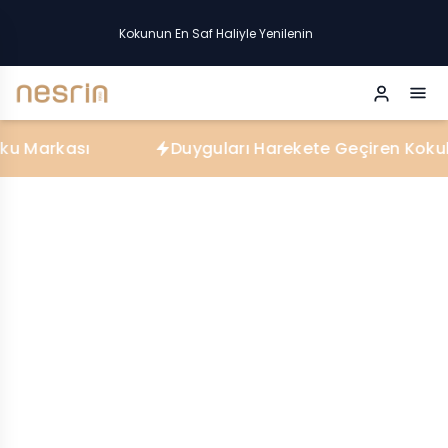
Kokunun En Saf Haliyle Yenilenin
rkası
Duyguları Harekete Geçiren Kokular