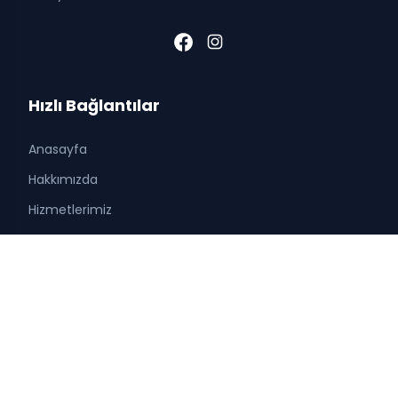
Hızlı Bağlantılar
Anasayfa
Hakkımızda
Hizmetlerimiz
Blog
Hesabım
Şifremi Unuttum
İletişim
Franchise