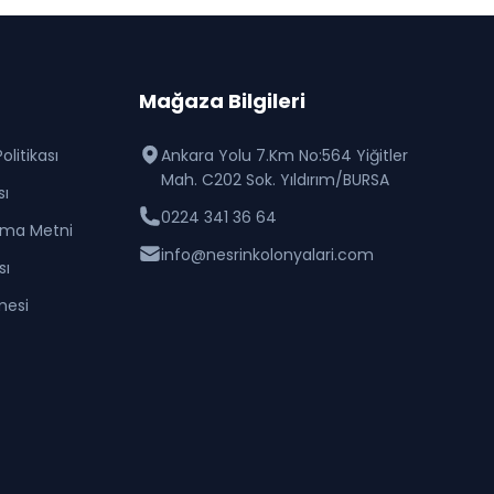
Mağaza Bilgileri
olitikası
Ankara Yolu 7.Km No:564 Yiğitler
Mah. C202 Sok. Yıldırım/BURSA
sı
0224 341 36 64
tma Metni
info@nesrinkolonyalari.com
sı
mesi