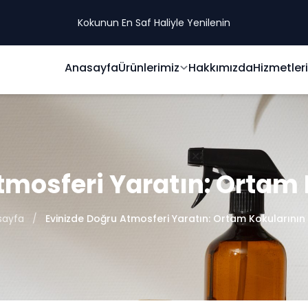
Kokunun En Saf Haliyle Yenilenin
Anasayfa
Ürünlerimiz
Hakkımızda
Hizmetler
tmosferi Yaratın: Ortam
sayfa
Evinizde Doğru Atmosferi Yaratın: Ortam Kokularını