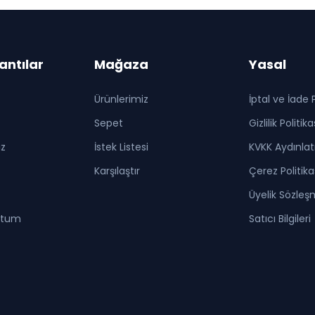
lantılar
Mağaza
Yasal
Ürünlerimiz
İptal ve İade P
Sepet
Gizlilik Politika
iz
İstek Listesi
KVKK Aydınla
Karşılaştır
Çerez Politika
Üyelik Sözleş
ttum
Satıcı Bilgileri