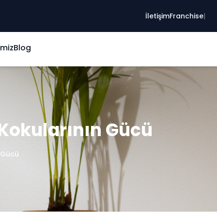
Yaşamın Ritmini Değiştiren Ferahlık
İletişim
Franchise
|
imiz
Blog
 Kokularının Gücü
n Gücü